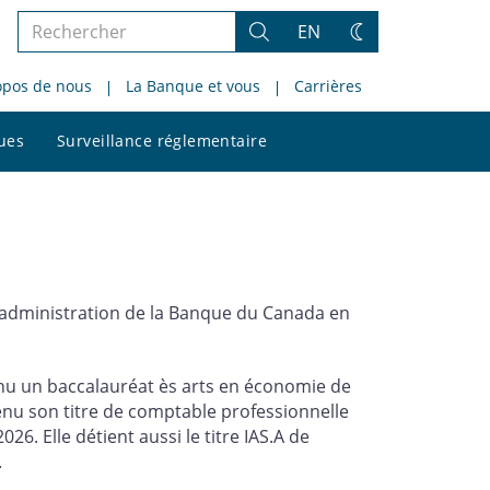
Rechercher
EN
Rechercher
Changez
dans
de
opos de nous
La Banque et vous
Carrières
le
thème
site
Rechercher
ques
Surveillance réglementaire
dans
le
site
administration de la Banque du Canada en
enu un baccalauréat ès arts en économie de
tenu son titre de comptable professionnelle
26. Elle détient aussi le titre IAS.A de
.