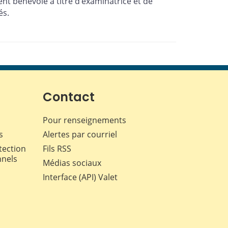
ent bénévole à titre d’examinatrice et de
és.
Contact
Pour renseignements
s
Alertes par courriel
tection
Fils RSS
nnels
Médias sociaux
Interface (API) Valet