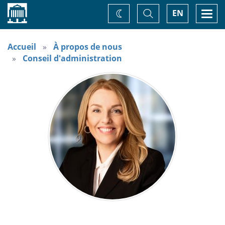
Accueil
Basculer
Togg
EN
Changez
la
navi
recherche
de
thème
Accueil
À propos de nous
Conseil d'administration