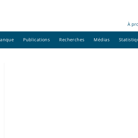
À pr
 banque
Publications
Recherches
Médias
Statisti