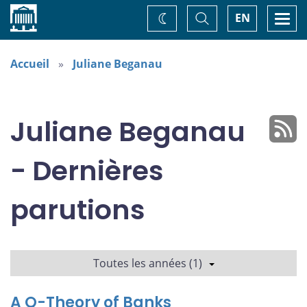
Accueil
Basculer
Togg
EN
Changez
la
navi
recherche
de
thème
Accueil
Juliane Beganau
Juliane Beganau
- Dernières
parutions
Toutes les années (1)
A Q-Theory of Banks