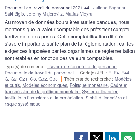
Document de travail du personnel 2021-44
Juliane Beganau
,
Saki Bigio
,
Jeremy Majerovitz
,
Matías Vieyra
Au moyen de données boursières sur les banques, nous
montrons que la valeur comptable des prêts tient compte
tardivement des pertes. Cette comptabilisation différée
s’avère importante sur le plan de la réglementation, car les
exigences imposées par les organismes de réglementation
sont établies en fonction des valeurs comptables.
Type(s) de contenu
:
Travaux de recherche du personnel
,
Documents de travail du personnel
Code(s) JEL
:
E
,
E4
,
E44
,
G
,
G2
,
G21
,
G3
,
G32
,
G33
Thème(s) de recherche
:
Modèles
et outils
,
Modèles économiques
,
Politique monétaire
,
Cadre et
transmission de la politique monétaire
,
Système financier
,
Institutions financières et intermédiation
,
Stabilité financière et
risque systémique