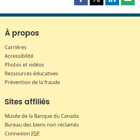
Partager
Partager
Partager
Part
cette
cette
cette
cette
page
page
page
page
sur
sur
sur
par
Facebook
X
LinkedIn
courr
À propos
Carrières
Accessibilité
Photos et vidéos
Ressources éducatives
Prévention de la fraude
Sites affiliés
Musée de la Banque du Canada
Bureau des biens non réclamés
Connexion
FSP