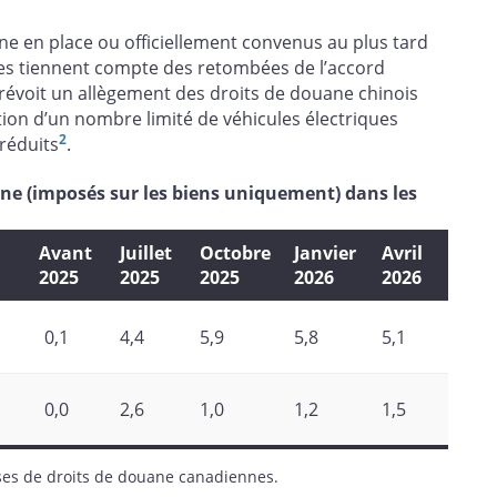
ane en place ou officiellement convenus au plus tard
ves tiennent compte des retombées de l’accord
 prévoit un allègement des droits de douane chinois
tion d’un nombre limité de véhicules électriques
2
réduits
.
ne (imposés sur les biens uniquement) dans les
Avant
Juillet
Octobre
Janvier
Avril
2025
2025
2025
2026
2026
0,1
4,4
5,9
5,8
5,1
0,0
2,6
1,0
1,2
1,5
ses de droits de douane canadiennes.