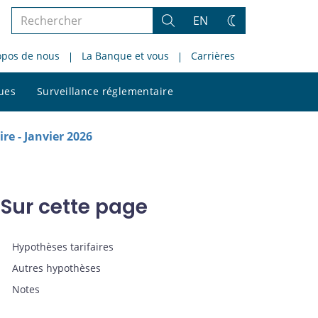
Rechercher
EN
Rechercher
Changez
dans
de
opos de nous
La Banque et vous
Carrières
le
thème
site
Rechercher
ques
Surveillance réglementaire
dans
le
site
re - Janvier 2026
Sur cette page
Hypothèses tarifaires
Autres hypothèses
Notes