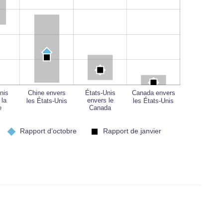
L
nis
États-Unis
États-Unis
Chine envers
Canada envers
les États-Unis
les États-Unis
 la
envers le
envers le
e
Canada
Canada
Rapport d’octobre
Rapport de janvier
u virage radical de la politique commerciale américaine, le
s droits de douane depuis le début de l’année 2025 plutôt que
e de calculer les niveaux des droits de douane imposés par
nées suffisantes.
alculs de la Banque du Canada