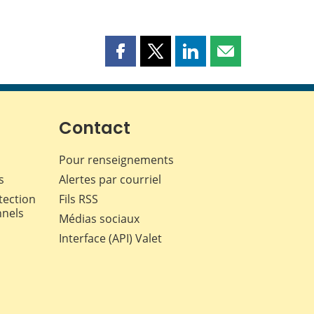
Partager
Partager
Partager
Partager
cette
cette
cette
cette
page
page
page
page
sur
sur
sur
par
Facebook
X
LinkedIn
courriel
Contact
Pour renseignements
s
Alertes par courriel
tection
Fils RSS
nnels
Médias sociaux
Interface (API) Valet