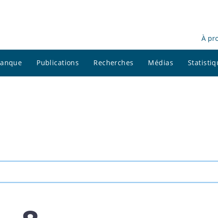
À pr
 banque
Publications
Recherches
Médias
Statisti