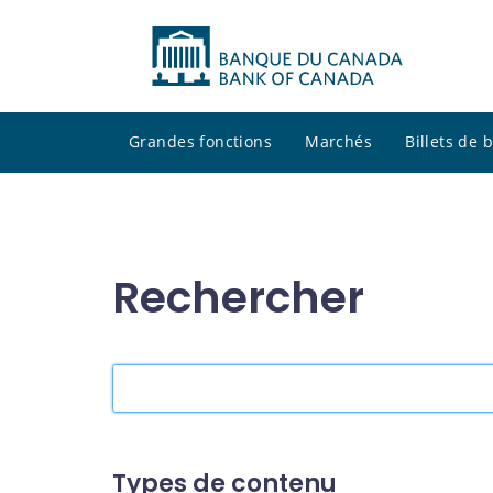
Grandes fonctions
Marchés
Billets de
Rechercher
Rechercher
dans
le
site
Types de contenu