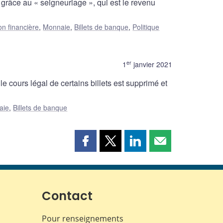
râce au « seigneuriage », qui est le revenu
on financière
,
Monnaie
,
Billets de banque
,
Politique
er
1
janvier 2021
e cours légal de certains billets est supprimé et
aie
,
Billets de banque
Partager
Partager
Partager
Partager
cette
cette
cette
cette
page
page
page
page
sur
sur
sur
par
Facebook
X
LinkedIn
courriel
Contact
Pour renseignements