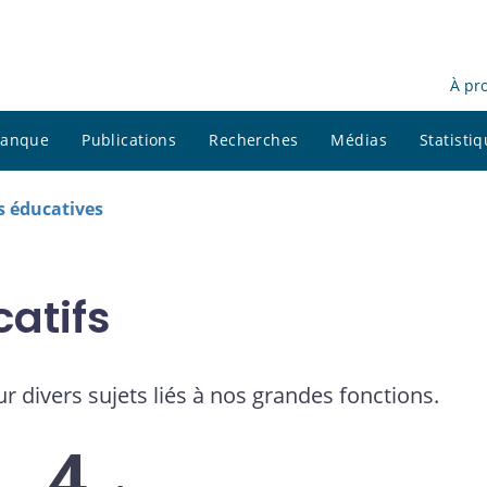
À pr
 banque
Publications
Recherches
Médias
Statisti
s éducatives
atifs
r divers sujets liés à nos grandes fonctions.
4