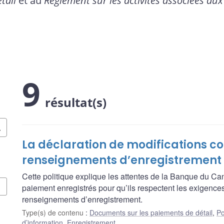
tail
et au
Règlement sur les activités associées au
9
résultat(s)
La déclaration de modifications c
renseignements d’enregistrement
Cette politique explique les attentes de la Banque du Ca
paiement enregistrés pour qu’ils respectent les exigences
renseignements d’enregistrement.
Type(s) de contenu
:
Documents sur les paiements de détail
,
Po
d’information
,
Enregistrement