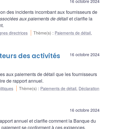
16 octobre 2024
ation des incidents incombant aux fournisseurs de
 associées aux paiements de détail
et clarifie la
t.
gnes directrices
Thème(s)
:
Paiements de détail
,
teurs des activités
16 octobre 2024
iées aux paiements de détail que les fournisseurs
ire de rapport annuel.
litiques
Thème(s)
:
Paiements de détail
,
Déclaration
16 octobre 2024
rapport annuel et clarifie comment la Banque du
e paiement se conforment à ces exigences.