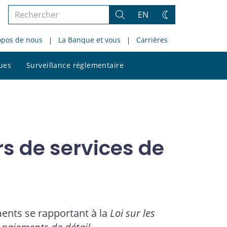
Rechercher
EN
Rechercher
Changez
dans
de
opos de nous
La Banque et vous
Carrières
le
thème
site
Rechercher
ques
Surveillance réglementaire
dans
le
site
rs de services de
uments se rapportant à la
Loi sur les