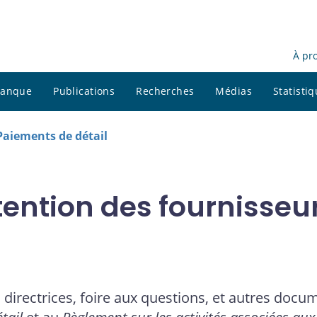
À pr
 banque
Publications
Recherches
Médias
Statisti
Paiements de détail
tention des fournisseu
s directrices, foire aux questions, et autres doc