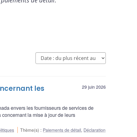
x paiements de détail
.
oncernant les
29 juin 2026
nada envers les fournisseurs de services de
 concernant la mise à jour de leurs
litiques
Thème(s)
:
Paiements de détail
,
Déclaration