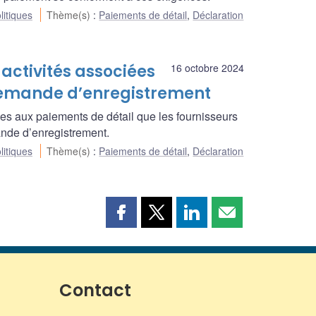
litiques
Thème(s)
:
Paiements de détail
,
Déclaration
 activités associées
16 octobre 2024
demande d’enregistrement
iées aux paiements de détail que les fournisseurs
ande d’enregistrement.
litiques
Thème(s)
:
Paiements de détail
,
Déclaration
Partager
Partager
Partager
Partager
cette
cette
cette
cette
page
page
page
page
sur
sur
sur
par
Facebook
X
LinkedIn
courriel
Contact