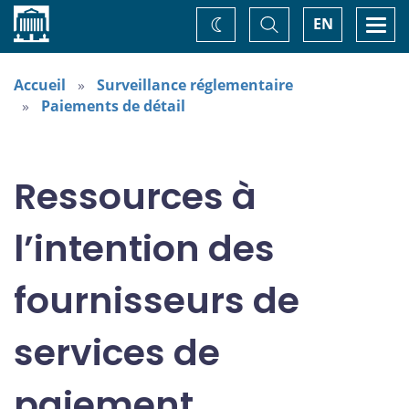
Accueil
Basculer
Togg
EN
Changez
la
navi
recherche
de
thème
Accueil
Surveillance réglementaire
Paiements de détail
Ressources à
l’intention des
fournisseurs de
services de
paiement