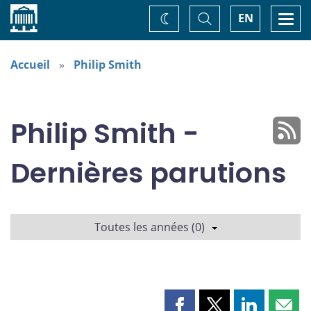
Accueil
Basculer
Togg
EN
Changez
la
navi
recherche
de
thème
Accueil
Philip Smith
Philip Smith -
Dernières parutions
Toutes les années (0)