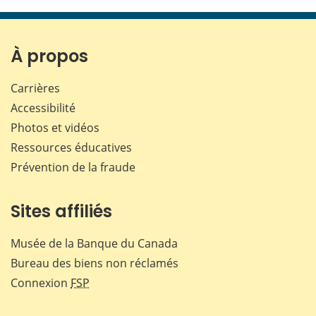
cette
cette
cette
cette
page
page
page
page
sur
sur
sur
par
Facebook
X
LinkedIn
courr
À propos
Carrières
Accessibilité
Photos et vidéos
Ressources éducatives
Prévention de la fraude
Sites affiliés
Musée de la Banque du Canada
Bureau des biens non réclamés
Connexion
FSP