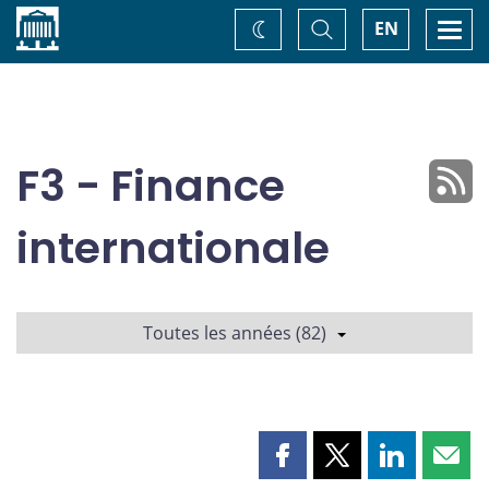
Accueil
Basculer
Togg
EN
Changez
la
navi
recherche
de
thème
F3 - Finance
internationale
Toutes les années (82)
Partager
Partager
Partager
Part