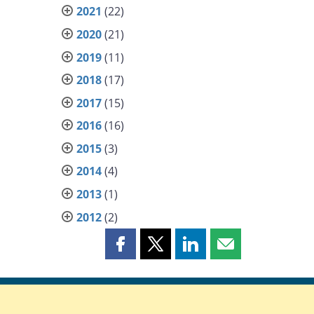
2021
(22)
2020
(21)
2019
(11)
2018
(17)
2017
(15)
2016
(16)
2015
(3)
2014
(4)
2013
(1)
2012
(2)
Partager
Partager
Partager
Partager
cette
cette
cette
cette
page
page
page
page
sur
sur
sur
par