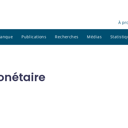
À pr
 banque
Publications
Recherches
Médias
Statisti
onétaire