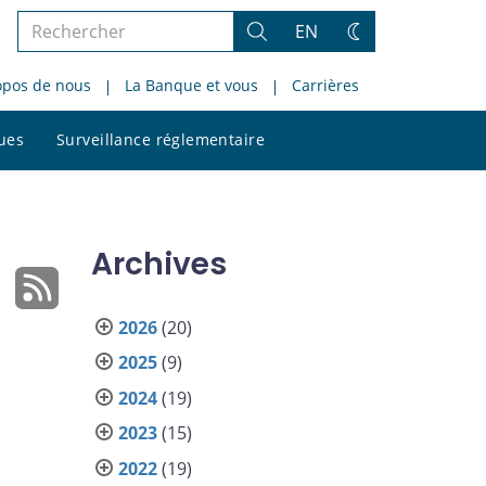
Rechercher
EN
Rechercher
Changez
dans
de
opos de nous
La Banque et vous
Carrières
le
thème
site
Rechercher
ques
Surveillance réglementaire
dans
le
site
Archives
2026
(20)
2025
(9)
2024
(19)
2023
(15)
2022
(19)