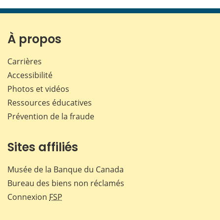
cette
cette
cette
cette
page
page
page
page
sur
sur
sur
par
Facebook
X
LinkedIn
courr
À propos
Carrières
Accessibilité
Photos et vidéos
Ressources éducatives
Prévention de la fraude
Sites affiliés
Musée de la Banque du Canada
Bureau des biens non réclamés
Connexion
FSP