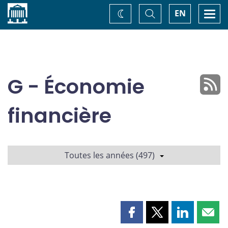
Accueil
Basculer
Togg
EN
Changez
la
navi
recherche
de
thème
G - Économie
financière
Toutes les années (497)
Partager
Partager
Partager
Part