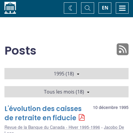
Accueil
Basculer
Togg
EN
Changez
la
navi
recherche
de
thème
Posts
1995 (18)
Tous les mois (18)
L'évolution des caisses
10 décembre 1995
de retraite en fiducie
Revue de la Banque du Canada - Hiver 1995-1996
Jacobo De
Leon