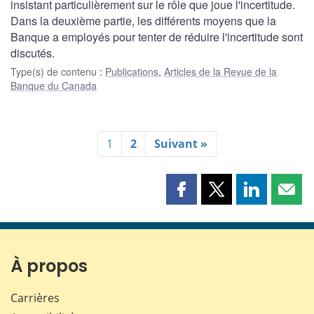
insistant particulièrement sur le rôle que joue l'incertitude.
Dans la deuxième partie, les différents moyens que la
Banque a employés pour tenter de réduire l'incertitude sont
discutés.
Type(s) de contenu
:
Publications
,
Articles de la Revue de la
Banque du Canada
1
2
Suivant »
Partager
Partager
Partager
Part
cette
cette
cette
cette
page
page
page
page
sur
sur
sur
par
Facebook
X
LinkedIn
courr
À propos
Carrières