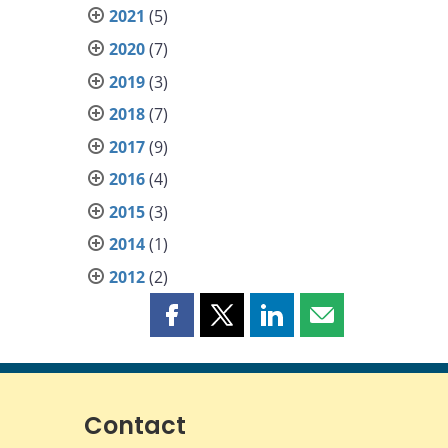
2021
(5)
2020
(7)
2019
(3)
2018
(7)
2017
(9)
2016
(4)
2015
(3)
2014
(1)
2012
(2)
Partager
Partager
Partager
Partager
cette
cette
cette
cette
page
page
page
page
sur
sur
sur
par
Facebook
X
LinkedIn
courriel
Contact