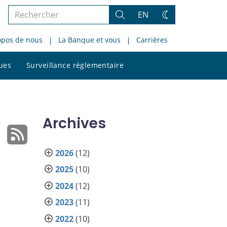
Rechercher
EN
Rechercher
Changez
dans
de
opos de nous
La Banque et vous
Carrières
le
thème
site
Rechercher
ques
Surveillance réglementaire
dans
le
site
Archives
2026
(12)
2025
(10)
2024
(12)
2023
(11)
2022
(10)