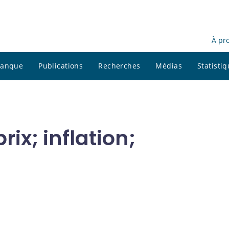
À pr
 banque
Publications
Recherches
Médias
Statisti
rix; inflation;