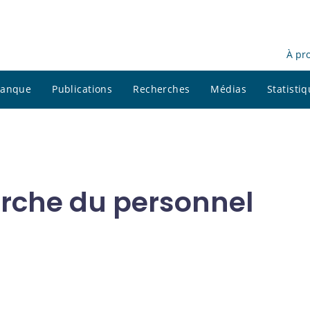
À pr
 banque
Publications
Recherches
Médias
Statisti
rche du personnel