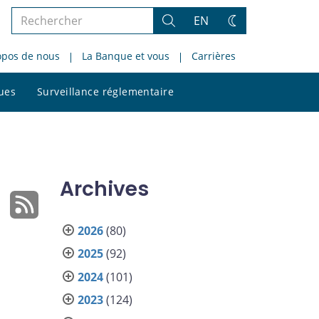
Rechercher
EN
Rechercher
Changez
dans
de
opos de nous
La Banque et vous
Carrières
le
thème
site
Rechercher
ques
Surveillance réglementaire
dans
le
site
Archives
2026
(80)
2025
(92)
2024
(101)
2023
(124)