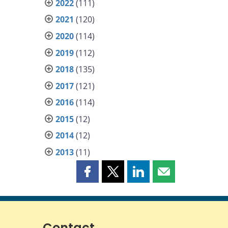
2022
(111)
2021
(120)
2020
(114)
2019
(112)
2018
(135)
2017
(121)
2016
(114)
2015
(12)
2014
(12)
2013
(11)
Partager
Partager
Partager
Partager
cette
cette
cette
cette
page
page
page
page
sur
sur
sur
par
Facebook
X
LinkedIn
courriel
Contact