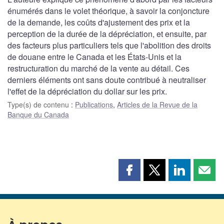
énumérés dans le volet théorique, à savoir la conjoncture
de la demande, les coûts d'ajustement des prix et la
perception de la durée de la dépréciation, et ensuite, par
des facteurs plus particuliers tels que l'abolition des droits
de douane entre le Canada et les États-Unis et la
restructuration du marché de la vente au détail. Ces
derniers éléments ont sans doute contribué à neutraliser
l'effet de la dépréciation du dollar sur les prix.
Type(s) de contenu
:
Publications
,
Articles de la Revue de la
Banque du Canada
Partager
Partager
Partager
Part
cette
cette
cette
cette
page
page
page
page
sur
sur
sur
par
Facebook
X
LinkedIn
courr