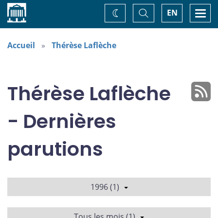
Accueil
Basculer
Togg
EN
Changez
la
navi
recherche
de
thème
Accueil
Thérèse Laflèche
Thérèse Laflèche
- Dernières
parutions
1996 (1)
Tous les mois (1)