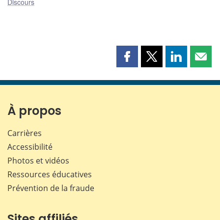
Discours
Partager
Partager
Partager
Part
cette
cette
cette
cette
page
page
page
page
sur
sur
sur
par
Facebook
X
LinkedIn
courr
À propos
Carrières
Accessibilité
Photos et vidéos
Ressources éducatives
Prévention de la fraude
Sites affiliés