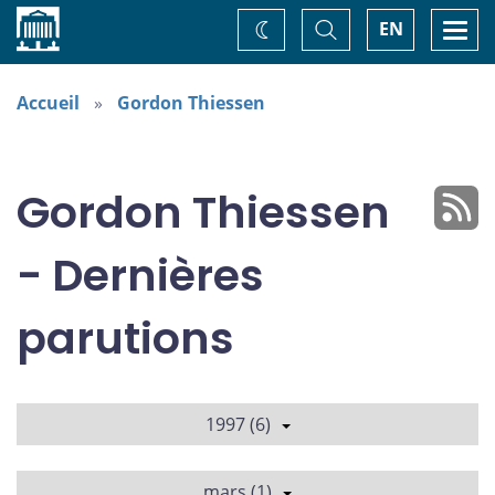
Accueil
Basculer
Togg
EN
Changez
la
navi
recherche
de
thème
Accueil
Gordon Thiessen
Gordon Thiessen
- Dernières
parutions
1997 (6)
mars (1)