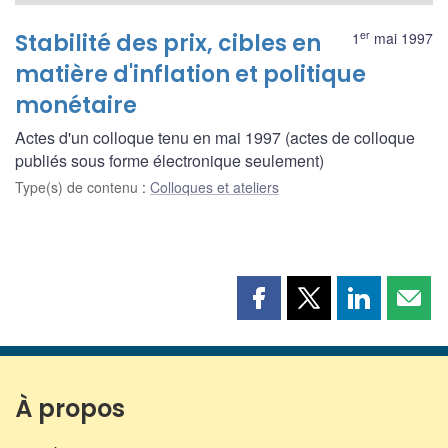
er
Stabilité des prix, cibles en
1
mai 1997
matière d'inflation et politique
monétaire
Actes d'un colloque tenu en mai 1997 (actes de colloque
publiés sous forme électronique seulement)
Type(s) de contenu
:
Colloques et ateliers
Partager
Partager
Partager
Part
cette
cette
cette
cette
page
page
page
page
sur
sur
sur
par
Facebook
X
LinkedIn
courr
À propos