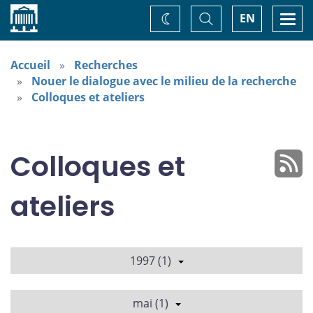
Accueil
Basculer
Togg
EN
Changez
la
navi
recherche
de
thème
Accueil
Recherches
Nouer le dialogue avec le milieu de la recherche
Colloques et ateliers
Colloques et
ateliers
1997 (1)
mai (1)