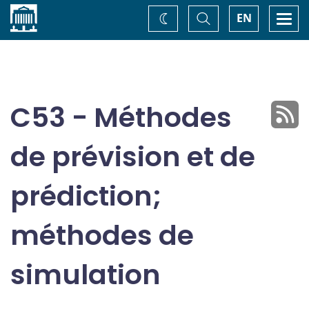
Accueil
Basculer
Togg
EN
Changez
la
navi
recherche
de
thème
C53 - Méthodes
de prévision et de
prédiction;
méthodes de
simulation