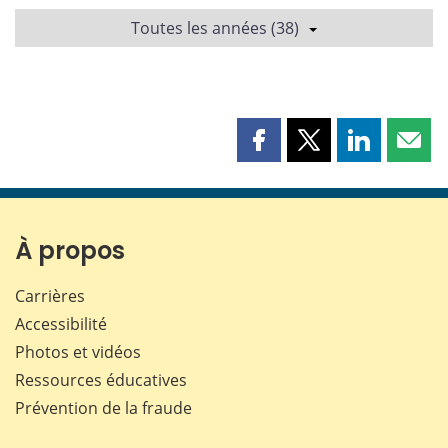
Toutes les années (38)
Partager
Partager
Partager
Part
cette
cette
cette
cette
page
page
page
page
sur
sur
sur
par
Facebook
X
LinkedIn
courr
À propos
Carrières
Accessibilité
Photos et vidéos
Ressources éducatives
Prévention de la fraude