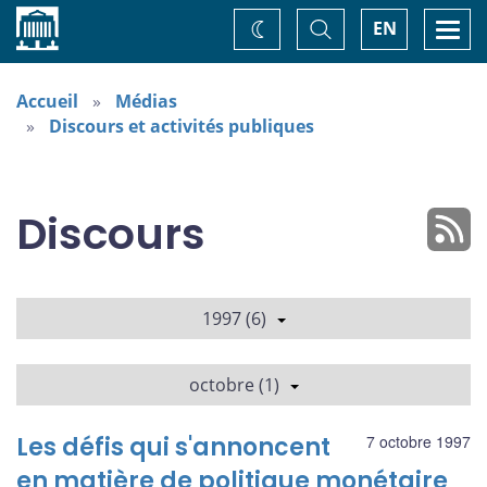
Accueil
Basculer
Togg
EN
Changez
la
navi
recherche
de
thème
Accueil
Médias
Discours et activités publiques
Discours
1997 (6)
octobre (1)
Les défis qui s'annoncent
7 octobre 1997
en matière de politique monétaire