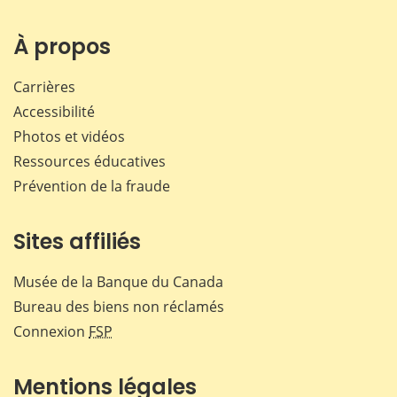
sur
sur
sur
par
Facebook
X
LinkedIn
courr
À propos
Carrières
Accessibilité
Photos et vidéos
Ressources éducatives
Prévention de la fraude
Sites affiliés
Musée de la Banque du Canada
Bureau des biens non réclamés
Connexion
FSP
Mentions légales