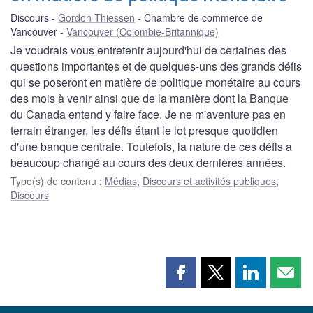
Discours
Gordon Thiessen
Chambre de commerce de
Vancouver
Vancouver (Colombie-Britannique)
Je voudrais vous entretenir aujourd'hui de certaines des
questions importantes et de quelques-uns des grands défis
qui se poseront en matière de politique monétaire au cours
des mois à venir ainsi que de la manière dont la Banque
du Canada entend y faire face. Je ne m'aventure pas en
terrain étranger, les défis étant le lot presque quotidien
d'une banque centrale. Toutefois, la nature de ces défis a
beaucoup changé au cours des deux dernières années.
Type(s) de contenu
:
Médias
,
Discours et activités publiques
,
Discours
Partager
Partager
Partager
Part
cette
cette
cette
cette
page
page
page
page