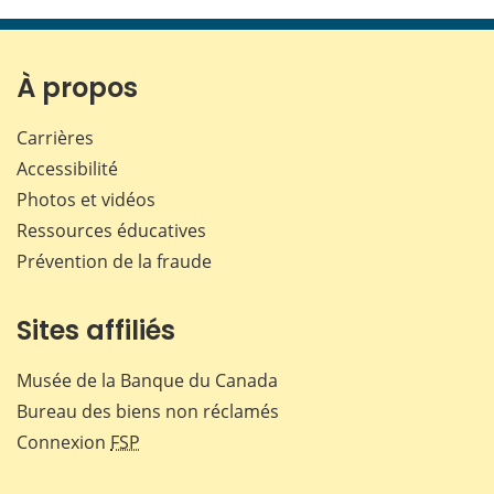
cette
cette
cette
cette
page
page
page
page
sur
sur
sur
par
Facebook
X
LinkedIn
courr
À propos
Carrières
Accessibilité
Photos et vidéos
Ressources éducatives
Prévention de la fraude
Sites affiliés
Musée de la Banque du Canada
Bureau des biens non réclamés
Connexion
FSP