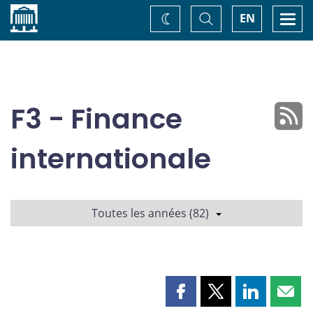
Accueil
Basculer
Togg
EN
Changez
la
navi
recherche
de
thème
F3 - Finance
internationale
Toutes les années (82)
Partager
Partager
Partager
Part