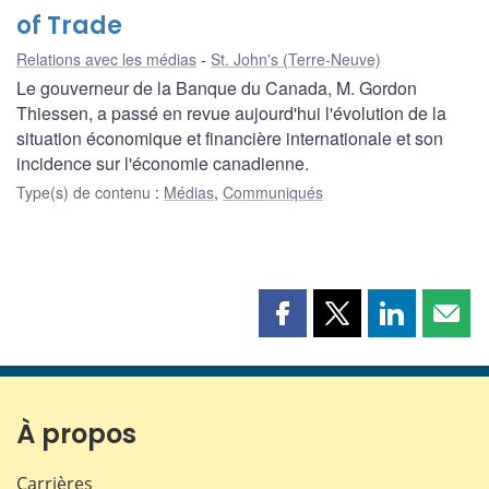
of Trade
Relations avec les médias
St. John's (Terre-Neuve)
Le gouverneur de la Banque du Canada, M. Gordon
Thiessen, a passé en revue aujourd'hui l'évolution de la
situation économique et financière internationale et son
incidence sur l'économie canadienne.
Type(s) de contenu
:
Médias
,
Communiqués
Partager
Partager
Partager
Part
cette
cette
cette
cette
page
page
page
page
sur
sur
sur
par
Facebook
X
LinkedIn
courr
À propos
Carrières