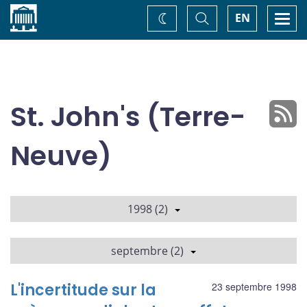
Accueil
Basculer
Togg
EN
Changez
la
navi
recherche
de
thème
St. John's (Terre-
Neuve)
1998 (2)
septembre (2)
L'incertitude sur la
23 septembre 1998