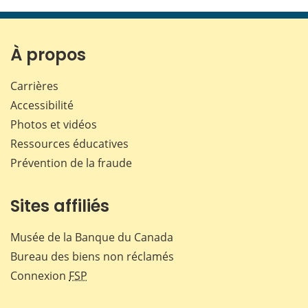
cette
cette
cette
cette
page
page
page
page
sur
sur
sur
par
Facebook
X
LinkedIn
courr
À propos
Carrières
Accessibilité
Photos et vidéos
Ressources éducatives
Prévention de la fraude
Sites affiliés
Musée de la Banque du Canada
Bureau des biens non réclamés
Connexion
FSP