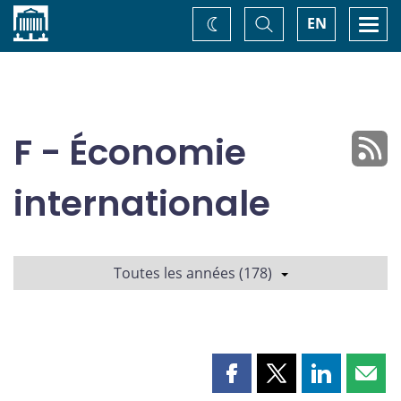
Accueil
Basculer
Togg
EN
Changez
la
navi
recherche
de
thème
F - Économie
internationale
Toutes les années (178)
Partager
Partager
Partager
Part