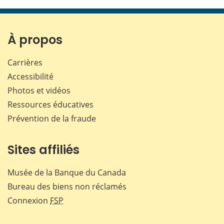
cette
cette
cette
cette
page
page
page
page
sur
sur
sur
par
Facebook
X
LinkedIn
courr
À propos
Carrières
Accessibilité
Photos et vidéos
Ressources éducatives
Prévention de la fraude
Sites affiliés
Musée de la Banque du Canada
Bureau des biens non réclamés
Connexion
FSP