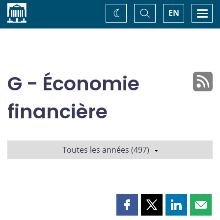
Accueil
Basculer
Togg
EN
Changez
la
navi
recherche
de
thème
G - Économie
financière
Toutes les années (497)
Partager
Partager
Partager
Part