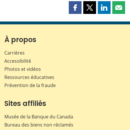
Partager
Partager
Partager
Part
cette
cette
cette
cette
page
page
page
page
sur
sur
sur
par
Facebook
X
LinkedIn
courr
À propos
Carrières
Accessibilité
Photos et vidéos
Ressources éducatives
Prévention de la fraude
Sites affiliés
Musée de la Banque du Canada
Bureau des biens non réclamés