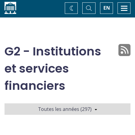
Accueil
Basculer
Togg
EN
Changez
la
navi
recherche
de
thème
G2 - Institutions
et services
financiers
Toutes les années (297)