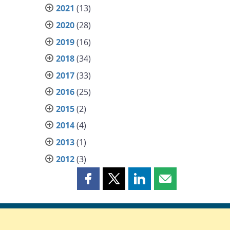
2021
(13)
2020
(28)
2019
(16)
2018
(34)
2017
(33)
2016
(25)
2015
(2)
2014
(4)
2013
(1)
2012
(3)
Partager
Partager
Partager
Partager
cette
cette
cette
cette
page
page
page
page
sur
sur
sur
par