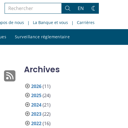
Rechercher
EN
Rechercher
Changez
dans
de
opos de nous
La Banque et vous
Carrières
le
thème
site
Rechercher
ques
Surveillance réglementaire
dans
le
site
Archives
2026
(11)
2025
(24)
2024
(21)
2023
(22)
2022
(16)