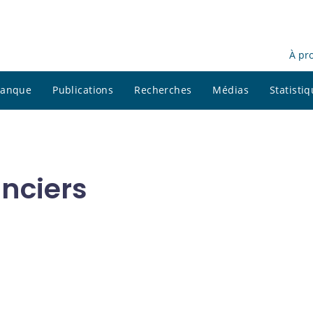
À pr
 banque
Publications
Recherches
Médias
Statisti
anciers