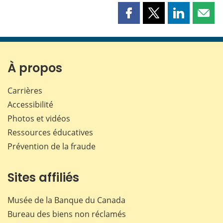
Partager
Partager
Partager
Part
cette
cette
cette
cette
page
page
page
page
sur
sur
sur
par
Facebook
X
LinkedIn
courr
À propos
Carrières
Accessibilité
Photos et vidéos
Ressources éducatives
Prévention de la fraude
Sites affiliés
Musée de la Banque du Canada
Bureau des biens non réclamés