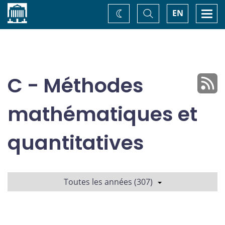
Accueil
Basculer
Togg
EN
Changez
la
navi
recherche
de
thème
C - Méthodes
mathématiques et
quantitatives
Toutes les années (307)