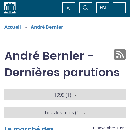
Accueil
Basculer
Togg
EN
Changez
la
navi
recherche
de
thème
Accueil
André Bernier
André Bernier -
Dernières parutions
1999 (1)
Tous les mois (1)
Le marché des
16 novembre 1999