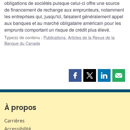
obligations de sociétés puisque celui-ci offre une source
de financement de rechange aux emprunteurs, notamment
les entreprises qui, jusqu'ici, faisaient généralement appel
aux banques et au marché obligataire américain pour les
emprunts comportant un risque de crédit plus élevé.
Type(s) de contenu
:
Publications
,
Articles de la Revue de la
Banque du Canada
Partager
Partager
Partager
Part
cette
cette
cette
cette
page
page
page
page
sur
sur
sur
par
Facebook
X
LinkedIn
courr
À propos
Carrières
Accessibilité