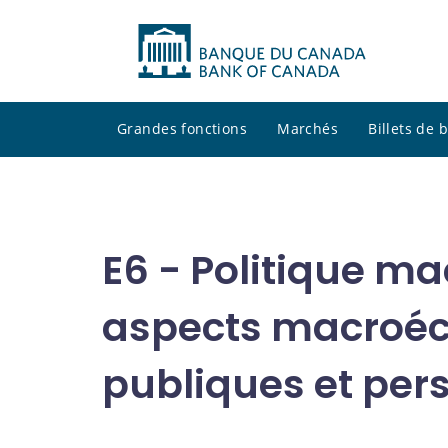
Grandes fonctions
Marchés
Billets de
E6 - Politique m
aspects macroéc
publiques et per