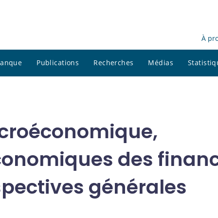
À pr
 banque
Publications
Recherches
Médias
Statisti
acroéconomique,
onomiques des finan
spectives générales