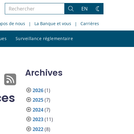
Rechercher
EN
Rechercher
Changez
dans
de
opos de nous
La Banque et vous
Carrières
le
thème
site
Rechercher
ques
Surveillance réglementaire
dans
le
site
Archives
2026
(1)
ces
2025
(7)
2024
(7)
2023
(11)
2022
(8)