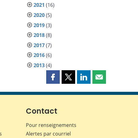
2021
(16)
2020
(5)
2019
(3)
2018
(8)
2017
(7)
2016
(6)
2013
(4)
Partager
Partager
Partager
Partager
cette
cette
cette
cette
page
page
page
page
sur
sur
sur
par
Facebook
X
LinkedIn
courriel
Contact
Pour renseignements
s
Alertes par courriel