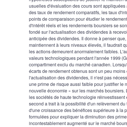
usuelles d'évaluation des cours sont appliquée
des taux de rendement comparatifs, les taux d'in
points de comparaison pour étudier le rendement l
d'intérêt réels et les rendements boursiers se s
fondé sur l'actualisation des dividendes à recevoi
anticipée des dividendes. Il donne à penser que, 
maintiennent à leurs niveaux élevés, il faudrait 
les actions demeurent anormalement faibles. L'a
valeurs technologiques pendant l'année 1999 (Gra
compartiment exclu du marché canadien. Lorsqu'il
écarts de rendement obtenus sont un peu moins é
l'actualisation des dividendes, il n'est pas néce
une prime de risque aussi faible pour justifier le 
nouvelle économie » sur les marchés boursiers. Le
les sociétés de haute technologie réinvestissent 
second a trait à la possibilité d'un relèvement du
d'une croissance des bénéfices supérieure à la 
formulées pour expliquer la diminution des primes 
incontestablement augmenté sur le marché boursier