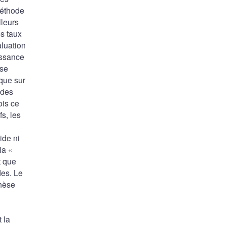
méthode
lleurs
es taux
aluation
issance
 se
sque sur
 des
ois ce
s, les
ide ni
la «
t que
des. Le
thèse
 la