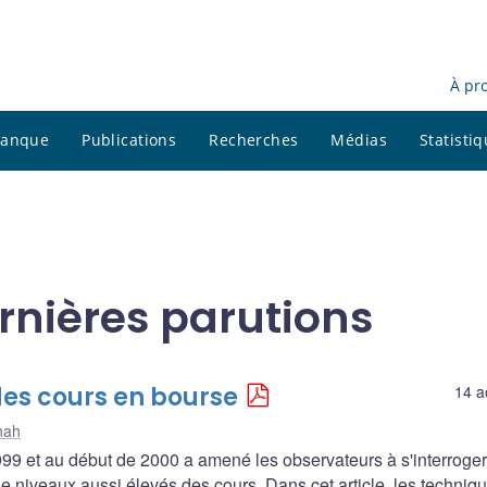
À pr
 banque
Publications
Recherches
Médias
Statisti
nières parutions
des cours en bourse
14 a
nah
9 et au début de 2000 a amené les observateurs à s'interroger
de niveaux aussi élevés des cours. Dans cet article, les techniq