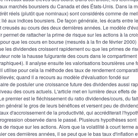
s aux marchés boursiers du Canada et des États-Unis. Dans la 
térêt réels (plutôt que nominaux) sont considérés comme de mei
ié aux indices boursiers. De façon générale, les écarts entre l
ont creusés au cours des deux dernières années. Le modèle d'év
r permet de rattacher la prime de risque sur les actions à la cro
pour que les cours en bourse (mesurés à la fin de février 2000)
que les dividendes croissent rapidement ou que les primes de ri
uteur note la hausse fulgurante des cours dans le compartiment
phique4). Il analyse ensuite les valorisations boursières une f
 utilise pour cela la méthode des taux de rendement comparatif
levés; quand il a recours au modèle d'évaluation fondé sur
ssaire de postuler une croissance future des dividendes aussi rap
niveau des cours actuels. L'article met en lumière deux effets de 
 premier est le fléchissement du ratio dividendes/cours, du fai
en général le gros de leurs bénéfices et versent peu de dividen
 taux d'accroissement de la productivité, qui accréditerait l'hypo
progression observée dans le passé. Plusieurs hypothèses sont
de risque sur les actions. Alors que la volatilité à court terme a
 ces dernières années, il se peut que le bas taux d'inflation et