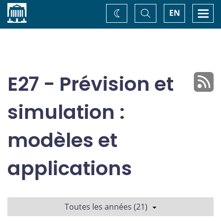
Accueil
Basculer
Togg
EN
Changez
la
navi
recherche
de
thème
E27 - Prévision et
simulation :
modèles et
applications
Toutes les années (21)