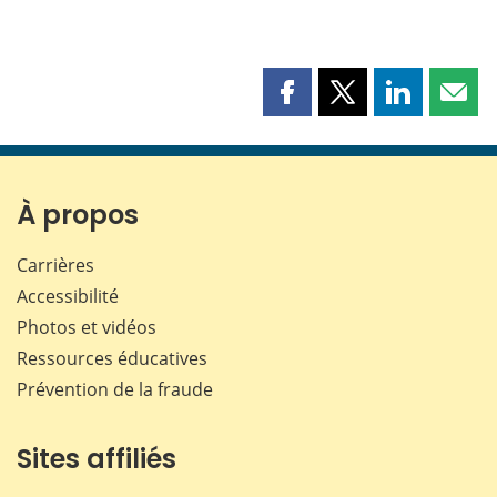
Partager
Partager
Partager
Part
cette
cette
cette
cette
page
page
page
page
sur
sur
sur
par
Facebook
X
LinkedIn
courr
À propos
Carrières
Accessibilité
Photos et vidéos
Ressources éducatives
Prévention de la fraude
Sites affiliés