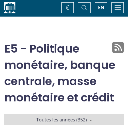
Accueil
Basculer
Togg
EN
Changez
la
navi
recherche
de
thème
E5 - Politique
monétaire, banque
centrale, masse
monétaire et crédit
Toutes les années (352)