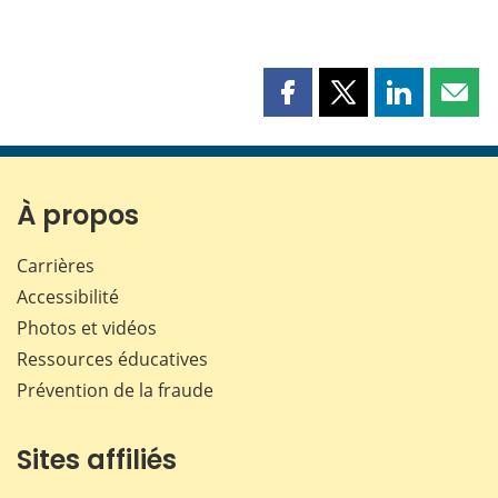
Partager
Partager
Partager
Part
cette
cette
cette
cette
page
page
page
page
sur
sur
sur
par
Facebook
X
LinkedIn
courr
À propos
Carrières
Accessibilité
Photos et vidéos
Ressources éducatives
Prévention de la fraude
Sites affiliés