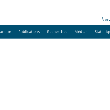
À pr
 banque
Publications
Recherches
Médias
Statisti