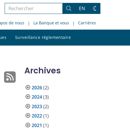
Rechercher
EN
Rechercher
Changez
dans
de
opos de nous
La Banque et vous
Carrières
le
thème
site
Rechercher
ques
Surveillance réglementaire
dans
le
site
Archives
2026
(2)
2024
(3)
2023
(2)
2022
(1)
2021
(1)