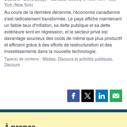
York (New York)
Au cours de la dernière décennie, l'économie canadienne
s'est radicalement transformée. Le pays affiche maintenant
un faible taux d'inflation, sa dette publique et sa dette
extérieure sont en régression, et le secteur privé est
davantage soucieux des coûts de même que plus productif
et efficient grâce à des efforts de restructuration et des
investissements dans la nouvelle technologie.
Type(s) de contenu
:
Médias
,
Discours et activités publiques
,
Discours
Partager
Partager
Partager
Part
cette
cette
cette
cette
page
page
page
page
sur
sur
sur
par
Facebook
X
LinkedIn
courr