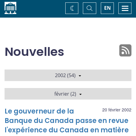
Accueil
Basculer
Togg
EN
Changez
la
navi
recherche
de
thème
Nouvelles
2002 (54)
février (2)
Le gouverneur de la
20 février 2002
Banque du Canada passe en revue
l'expérience du Canada en matière