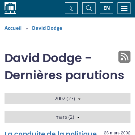
Accueil
Basculer
Togg
EN
Changez
la
navi
recherche
de
thème
Accueil
David Dodge
David Dodge -
Dernières parutions
2002 (27)
mars (2)
La conduite de la politique
26 mars 2002