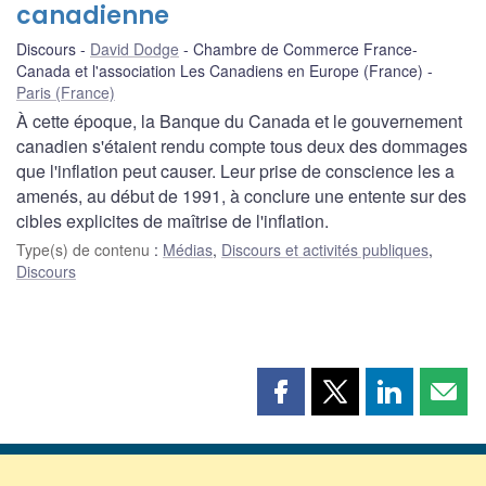
canadienne
Discours
David Dodge
Chambre de Commerce France-
Canada et l'association Les Canadiens en Europe (France)
Paris (France)
À cette époque, la Banque du Canada et le gouvernement
canadien s'étaient rendu compte tous deux des dommages
que l'inflation peut causer. Leur prise de conscience les a
amenés, au début de 1991, à conclure une entente sur des
cibles explicites de maîtrise de l'inflation.
Type(s) de contenu
:
Médias
,
Discours et activités publiques
,
Discours
Partager
Partager
Partager
Part
cette
cette
cette
cette
page
page
page
page
sur
sur
sur
par