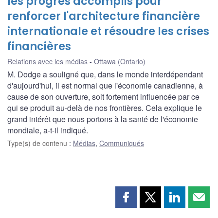
les progrès accomplis pour
renforcer l'architecture financière
internationale et résoudre les crises
financières
Relations avec les médias
Ottawa (Ontario)
M. Dodge a souligné que, dans le monde interdépendant
d'aujourd'hui, il est normal que l'économie canadienne, à
cause de son ouverture, soit fortement influencée par ce
qui se produit au-delà de nos frontières. Cela explique le
grand intérêt que nous portons à la santé de l'économie
mondiale, a-t-il indiqué.
Type(s) de contenu
:
Médias
,
Communiqués
Partager
Partager
Partager
Part
cette
cette
cette
cette