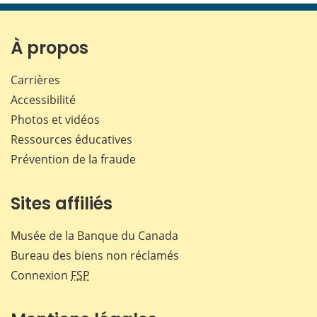
page
page
page
page
sur
sur
sur
par
Facebook
X
LinkedIn
courr
À propos
Carrières
Accessibilité
Photos et vidéos
Ressources éducatives
Prévention de la fraude
Sites affiliés
Musée de la Banque du Canada
Bureau des biens non réclamés
Connexion
FSP