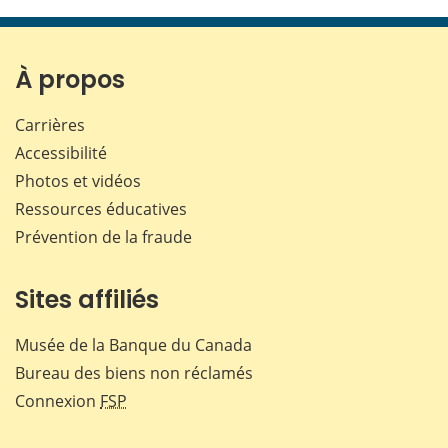
cette
cette
cette
cette
page
page
page
page
sur
sur
sur
par
Facebook
X
LinkedIn
courr
À propos
Carrières
Accessibilité
Photos et vidéos
Ressources éducatives
Prévention de la fraude
Sites affiliés
Musée de la Banque du Canada
Bureau des biens non réclamés
Connexion
FSP