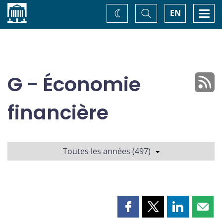
Accueil
Basculer
Togg
EN
Changez
la
navi
recherche
de
thème
G - Économie
financière
Toutes les années (497)
Partager
Partager
Partager
Part