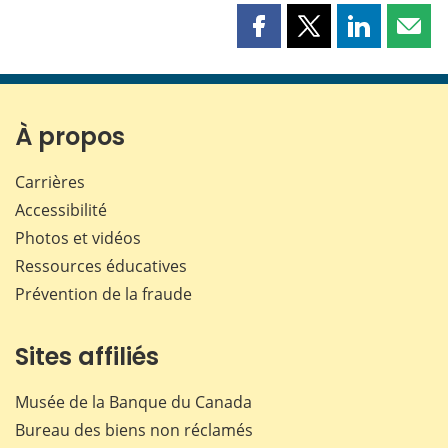
Partager
Partager
Partager
Part
cette
cette
cette
cette
page
page
page
page
sur
sur
sur
par
Facebook
X
LinkedIn
courr
À propos
Carrières
Accessibilité
Photos et vidéos
Ressources éducatives
Prévention de la fraude
Sites affiliés
Musée de la Banque du Canada
Bureau des biens non réclamés