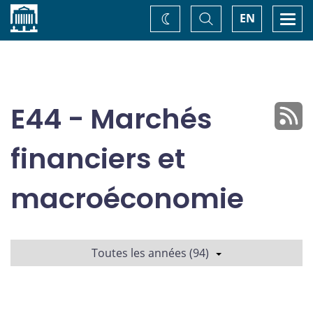
Accueil
Basculer
Togg
EN
Changez
la
navi
recherche
de
thème
E44 - Marchés
financiers et
macroéconomie
Toutes les années (94)