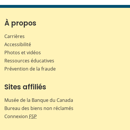
cette
cette
cette
cette
page
page
page
page
sur
sur
sur
par
Facebook
X
LinkedIn
courr
À propos
Carrières
Accessibilité
Photos et vidéos
Ressources éducatives
Prévention de la fraude
Sites affiliés
Musée de la Banque du Canada
Bureau des biens non réclamés
Connexion
FSP