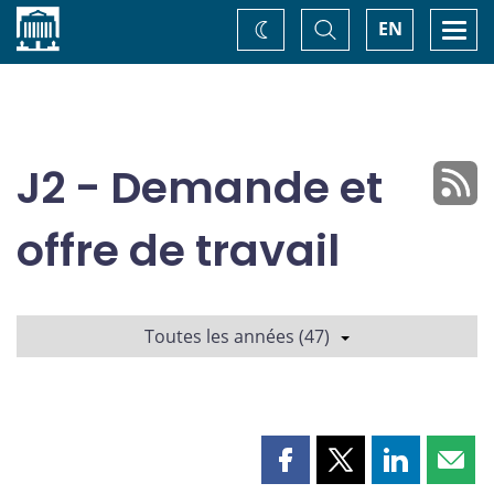
Accueil
Basculer
Togg
EN
Changez
la
navi
recherche
de
thème
J2 - Demande et
offre de travail
Toutes les années (47)
Partager
Partager
Partager
Part