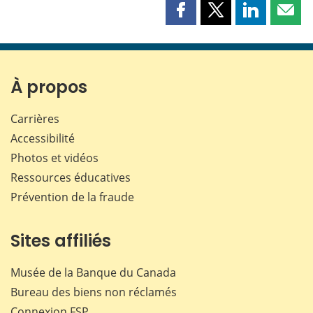
Partager
Partager
Partager
Part
cette
cette
cette
cette
page
page
page
page
sur
sur
sur
par
Facebook
X
LinkedIn
courr
À propos
Carrières
Accessibilité
Photos et vidéos
Ressources éducatives
Prévention de la fraude
Sites affiliés
Musée de la Banque du Canada
Bureau des biens non réclamés
Connexion
FSP