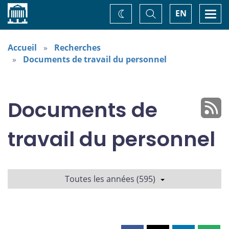
Accueil
Basculer
Togg
EN
Changez
la
navi
recherche
de
thème
Accueil
Recherches
Documents de travail du personnel
Documents de
travail du personnel
Toutes les années (595)