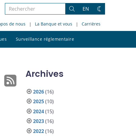
Rechercher
EN
Rechercher
Changez
dans
de
opos de nous
La Banque et vous
Carrières
le
thème
site
Rechercher
ques
Surveillance réglementaire
dans
le
site
Archives
2026
(16)
2025
(10)
2024
(15)
2023
(16)
2022
(16)