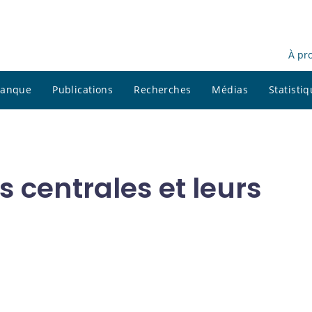
À pr
 banque
Publications
Recherches
Médias
Statisti
 centrales et leurs