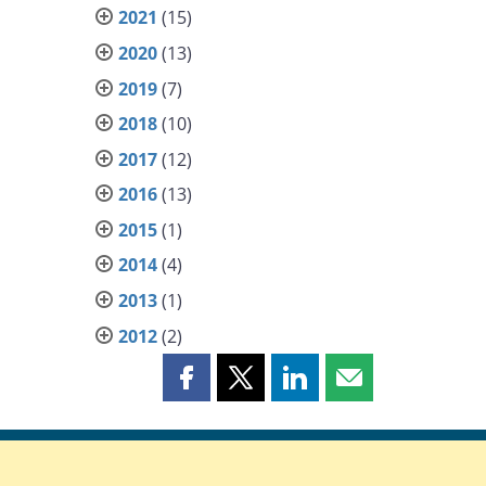
2021
(15)
2020
(13)
2019
(7)
2018
(10)
2017
(12)
2016
(13)
2015
(1)
2014
(4)
2013
(1)
2012
(2)
Partager
Partager
Partager
Partager
cette
cette
cette
cette
page
page
page
page
sur
sur
sur
par