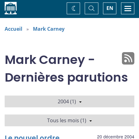
Accueil
Basculer
Togg
EN
Changez
la
navi
recherche
de
thème
Accueil
Mark Carney
Mark Carney -
Dernières parutions
2004 (1)
Tous les mois (1)
Le nouvel ordre
20 décembre 2004