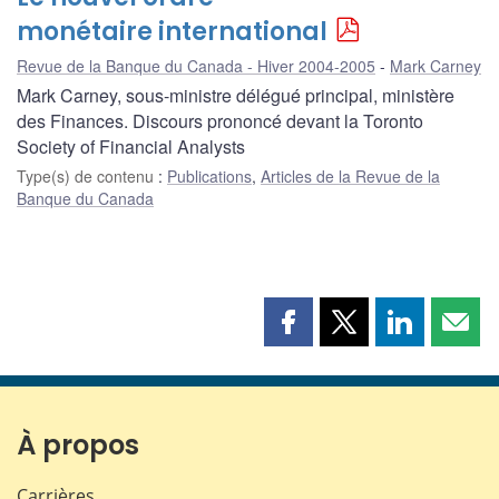
monétaire international
Revue de la Banque du Canada - Hiver 2004-2005
Mark Carney
Mark Carney, sous-ministre délégué principal, ministère
des Finances. Discours prononcé devant la Toronto
Society of Financial Analysts
Type(s) de contenu
:
Publications
,
Articles de la Revue de la
Banque du Canada
Partager
Partager
Partager
Part
cette
cette
cette
cette
page
page
page
page
sur
sur
sur
par
Facebook
X
LinkedIn
courr
À propos
Carrières