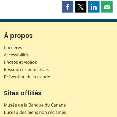
Partager
Partager
Partager
Part
cette
cette
cette
cette
page
page
page
page
sur
sur
sur
par
Facebook
X
LinkedIn
courr
À propos
Carrières
Accessibilité
Photos et vidéos
Ressources éducatives
Prévention de la fraude
Sites affiliés
Musée de la Banque du Canada
Bureau des biens non réclamés