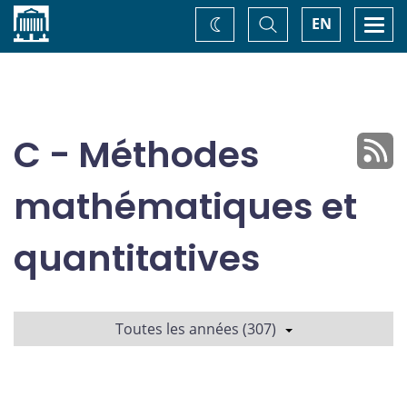
Accueil
Basculer
Togg
EN
Changez
la
navi
recherche
de
thème
C - Méthodes
mathématiques et
quantitatives
Toutes les années (307)