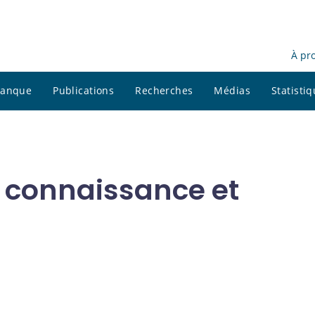
À pr
 banque
Publications
Recherches
Médias
Statisti
, connaissance et