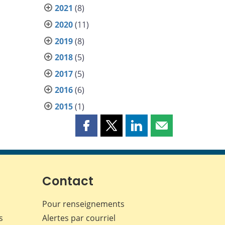
2021
(8)
2020
(11)
2019
(8)
2018
(5)
2017
(5)
2016
(6)
2015
(1)
Partager
Partager
Partager
Partager
cette
cette
cette
cette
page
page
page
page
sur
sur
sur
par
Facebook
X
LinkedIn
courriel
Contact
Pour renseignements
s
Alertes par courriel