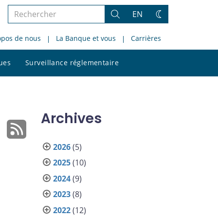
Rechercher
EN
Rechercher
Changez
dans
de
opos de nous
La Banque et vous
Carrières
le
thème
site
Rechercher
ques
Surveillance réglementaire
dans
le
site
Archives
2026
(5)
2025
(10)
2024
(9)
2023
(8)
2022
(12)