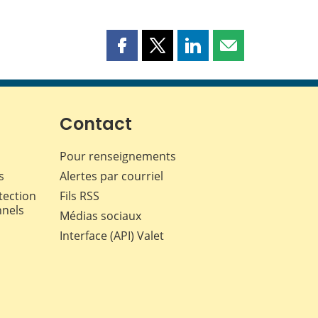
Partager
Partager
Partager
Partager
cette
cette
cette
cette
page
page
page
page
sur
sur
sur
par
Facebook
X
LinkedIn
courriel
Contact
Pour renseignements
s
Alertes par courriel
tection
Fils RSS
nnels
Médias sociaux
Interface (API) Valet