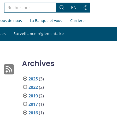
Rechercher
EN
Rechercher
Changez
dans
de
opos de nous
La Banque et vous
Carrières
le
thème
site
Rechercher
ques
Surveillance réglementaire
dans
le
site
Archives
2025
(3)
2022
(2)
2019
(2)
2017
(1)
2016
(1)