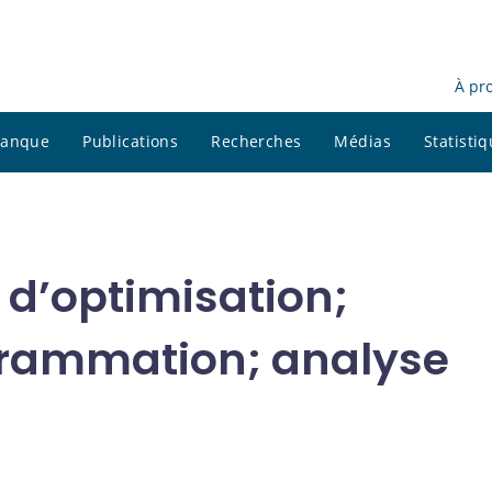
À pr
 banque
Publications
Recherches
Médias
Statisti
 d’optimisation;
rammation; analyse