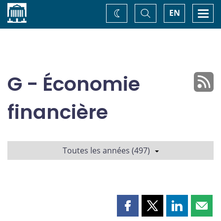
Accueil
Basculer
Togg
EN
Changez
la
navi
recherche
de
thème
G - Économie
financière
Toutes les années (497)
Partager
Partager
Partager
Part