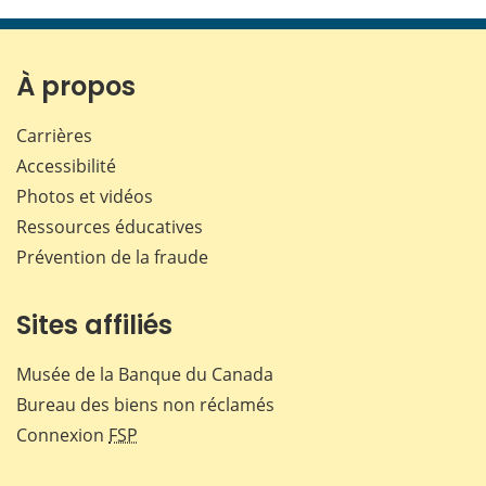
cette
cette
cette
cette
page
page
page
page
sur
sur
sur
par
Facebook
X
LinkedIn
courr
À propos
Carrières
Accessibilité
Photos et vidéos
Ressources éducatives
Prévention de la fraude
Sites affiliés
Musée de la Banque du Canada
Bureau des biens non réclamés
Connexion
FSP