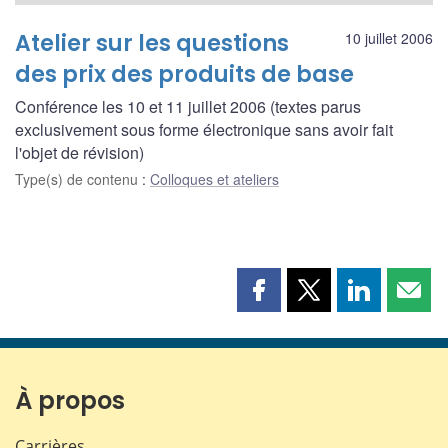
Atelier sur les questions
10 juillet 2006
des prix des produits de base
Conférence les 10 et 11 juillet 2006 (textes parus
exclusivement sous forme électronique sans avoir fait
l'objet de révision)
Type(s) de contenu
:
Colloques et ateliers
Partager
Partager
Partager
Part
cette
cette
cette
cette
page
page
page
page
sur
sur
sur
par
Facebook
X
LinkedIn
courr
À propos
Carrières