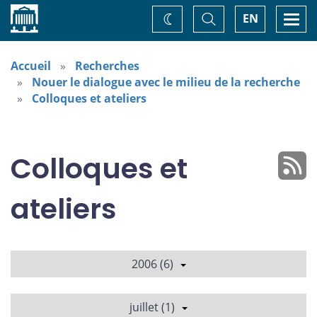
Accueil
Basculer
Togg
EN
Changez
la
navi
recherche
de
thème
Accueil
Recherches
Nouer le dialogue avec le milieu de la recherche
Colloques et ateliers
Colloques et
ateliers
2006 (6)
juillet (1)