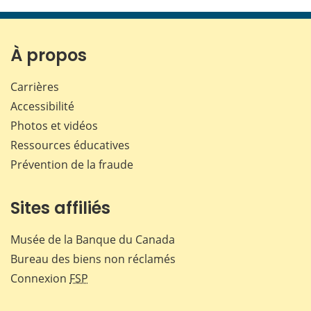
cette
cette
cette
cette
page
page
page
page
sur
sur
sur
par
Facebook
X
LinkedIn
courr
À propos
Carrières
Accessibilité
Photos et vidéos
Ressources éducatives
Prévention de la fraude
Sites affiliés
Musée de la Banque du Canada
Bureau des biens non réclamés
Connexion
FSP