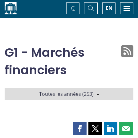
Accueil
Basculer
Togg
EN
Changez
la
navi
recherche
de
thème
G1 - Marchés
financiers
Toutes les années (253)
Partager
Partager
Partager
Part