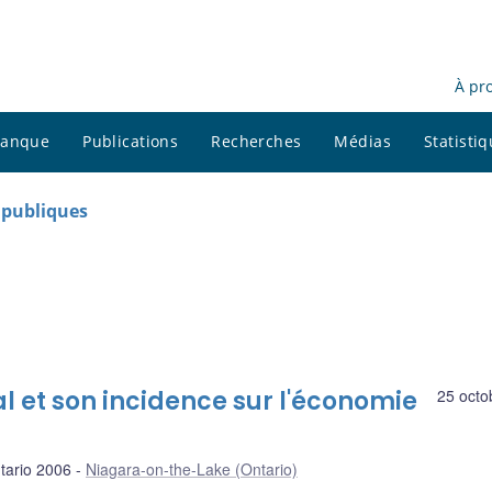
À pr
 banque
Publications
Recherches
Médias
Statisti
s publiques
 et son incidence sur l'économie
25 octo
tario 2006
Niagara-on-the-Lake (Ontario)