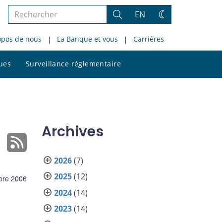
Rechercher
EN
Rechercher
Changez
dans
de
opos de nous
La Banque et vous
Carrières
le
thème
site
Rechercher
ques
Surveillance réglementaire
dans
le
site
Archives
2026
(7)
2025
(12)
bre 2006
2024
(14)
2023
(14)