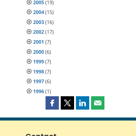
2005
(19)
2004
(15)
2003
(16)
2002
(17)
2001
(7)
2000
(6)
1999
(7)
1998
(7)
1997
(6)
1996
(1)
Partager
Partager
Partager
Partager
cette
cette
cette
cette
page
page
page
page
sur
sur
sur
par
Facebook
X
LinkedIn
courriel